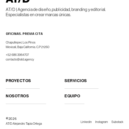
AT/D | Agencia de diseño, publicidad, branding y editorial.
Especialistas en crear marcas únicas.
OFICINAS. PREVIA CITA
Chapultepec Los Pinos
Mexicali, Baja California. C.P 21260
+52 686 3964707
contacto@atd.agency
PROYECTOS
SERVICIOS
NOSOTROS
EQUIPO
©2026
Linkedin
Instagram
Substack
AT/D Alejandro Tapia Ortega