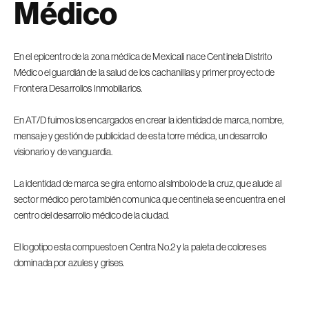
Médico
En el epicentro de la zona médica de Mexicali nace Centinela Distrito
Médico el guardián de la salud de los cachanillas y primer proyecto de
Frontera Desarrollos Inmobiliarios.
En AT/D fuimos los encargados en crear la identidad de marca, nombre,
mensaje y gestión de publicidad de esta torre médica, un desarrollo
visionario y de vanguardia.
La identidad de marca se gira entorno al símbolo de la cruz, que alude al
sector médico pero también comunica que centinela se encuentra en el
centro del desarrollo médico de la ciudad.
El logotipo esta compuesto en Centra No.2 y la paleta de colores es
dominada por azules y grises.